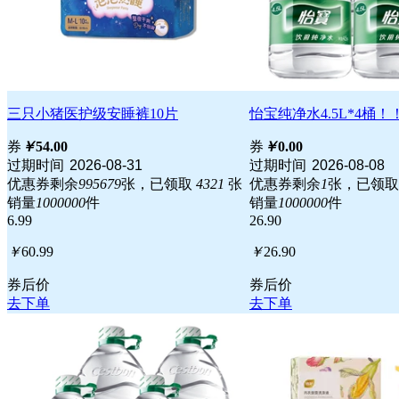
三只小猪医护级安睡裤10片
怡宝纯净水4.5L*4桶！
券
￥
54.00
券
￥
0.00
过期时间
2026-08-31
过期时间
2026-08-08
优惠券剩余
995679
张，已领取
4321
张
优惠券剩余
1
张，已领
销量
1000000
件
销量
1000000
件
6.99
26.90
￥
60.99
￥
26.90
券后价
券后价
去下单
去下单