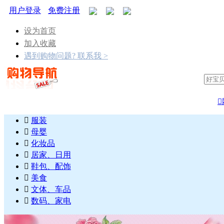
用户登录
免费注册
设为首页
加入收藏
遇到购物问题? 联系我 >


服装

母婴

化妆品

居家、日用

鞋包、配饰

美食

文体、车品

数码、家电