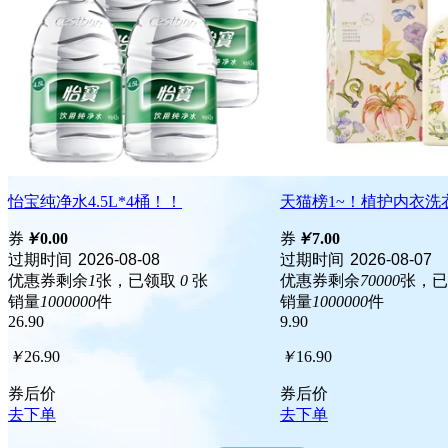
怡宝纯净水4.5L*4桶！！
天猫榜1~！植护内衣洗衣
券
￥
0.00
券
￥
7.00
过期时间
2026-08-08
过期时间
2026-08-07
优惠券剩余
1
张，已领取
0
张
优惠券剩余
70000
张，
销量
1000000
件
销量
1000000
件
26.90
9.90
￥
26.90
￥
16.90
券后价
券后价
去下单
去下单