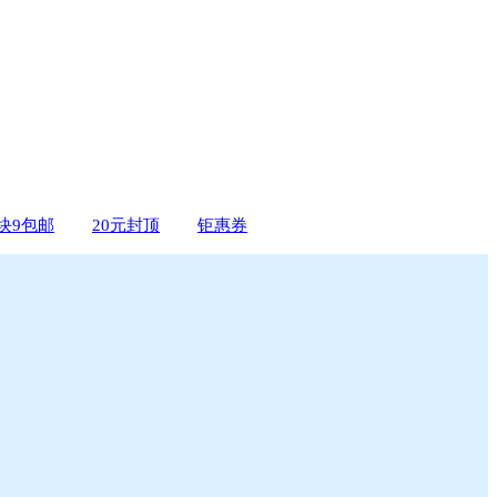
9块9包邮
20元封顶
钜惠券