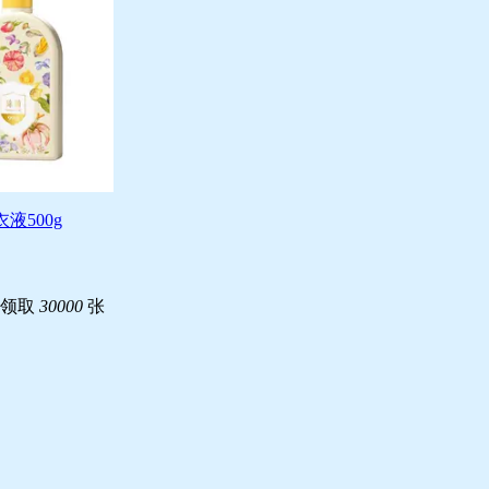
液500g
已领取
30000
张