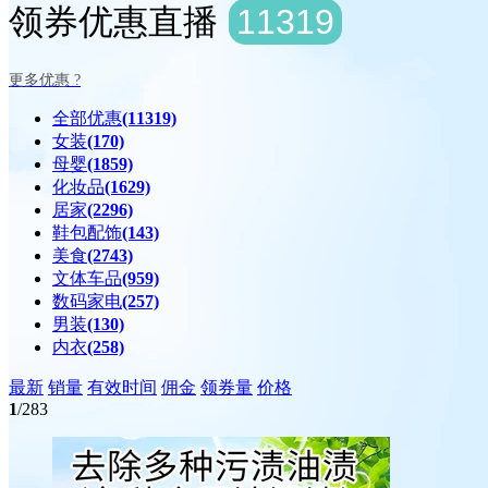
领券优惠直播
11319
更多优惠 ?
全部优惠
(11319)
女装
(170)
母婴
(1859)
化妆品
(1629)
居家
(2296)
鞋包配饰
(143)
美食
(2743)
文体车品
(959)
数码家电
(257)
男装
(130)
内衣
(258)
最新
销量
有效时间
佣金
领券量
价格
1
/283