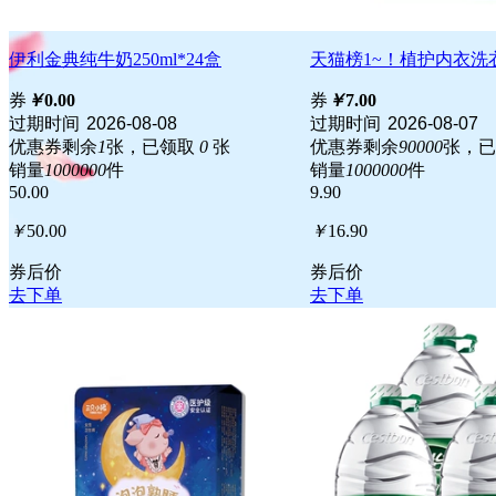
伊利金典纯牛奶250ml*24盒
天猫榜1~！植护内衣洗衣
券
￥
0.00
券
￥
7.00
过期时间
2026-08-08
过期时间
2026-08-07
优惠券剩余
1
张，已领取
0
张
优惠券剩余
90000
张，
销量
1000000
件
销量
1000000
件
50.00
9.90
￥
50.00
￥
16.90
券后价
券后价
去下单
去下单